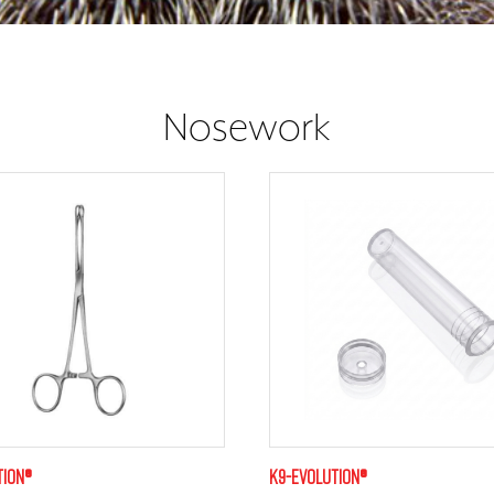
Nosework
tion®
K9-evolution®