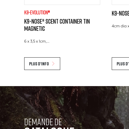
K9-evolution®
K9-Nose
K9-Nose® Scent Container Tin
4cm dia 
Magnetic
6 x 3,5 x 1cm,…
Plus d'info
Plus d
Demande de