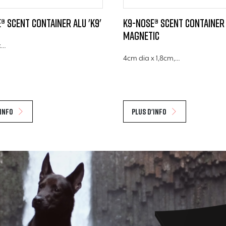
® Scent Container Alu 'K9'
K9-Nose® Scent Container 
Magnetic
x…
4cm dia x 1,8cm,…
'info
Plus d'info