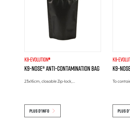
K9-evolution®
K9-evolu
K9-Nose® Anti-Contamination Bag
K9-Nose
23x16cm, closable Zip-lock,…
To contai
Plus d'info
Plus d