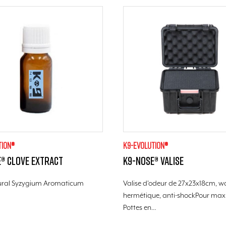
tion®
K9-evolution®
® Clove extract
K9-Nose® Valise
ural Syzygium Aromaticum
Valise d'odeur de 27x23x18cm, w
hermétique, anti-shockPour ma
Pottes en…