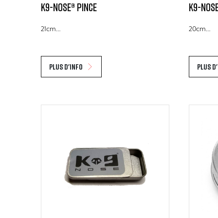
K9-Nose® Pince
K9-Nose
21cm…
20cm…
Plus d'info
Plus d