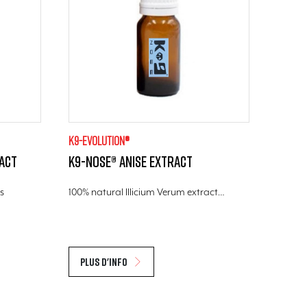
K9-evolution®
act
K9-Nose® Anise extract
s
100% natural Illicium Verum extract…
Plus d'info