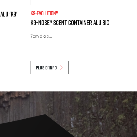
Alu 'K9'
K9-evolution®
K9-Nose® Scent Container Alu big
7cm dia x…
Plus d'info