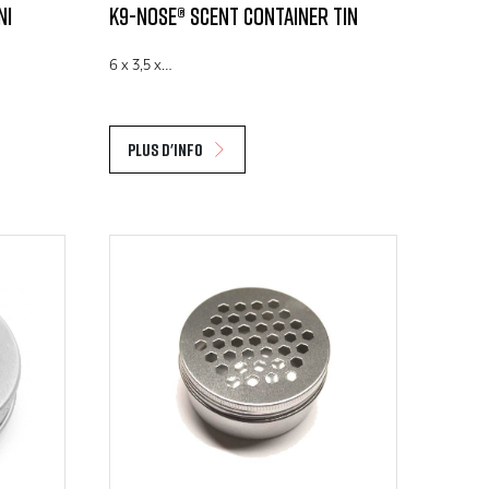
ni
K9-Nose® Scent Container Tin
6 x 3,5 x…
Plus d'info