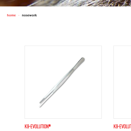
home
nosework
—
K9-evolution®
K9-evolu