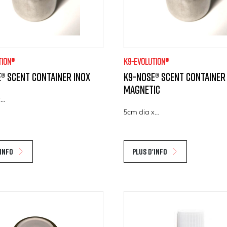
tion®
K9-evolution®
® Scent Container Inox
K9-Nose® Scent Container
Magnetic
x…
5cm dia x…
'info
Plus d'info