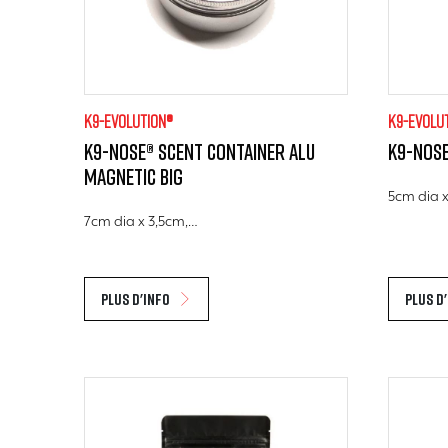
K9-evolution®
K9-evolu
K9-Nose® Scent Container Alu
K9-Nose
Magnetic big
5cm dia 
7cm dia x 3,5cm,…
Plus d'info
Plus d