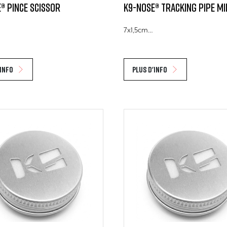
® Pince scissor
K9-Nose® Tracking Pipe mi
7x1,5cm…
'info
Plus d'info