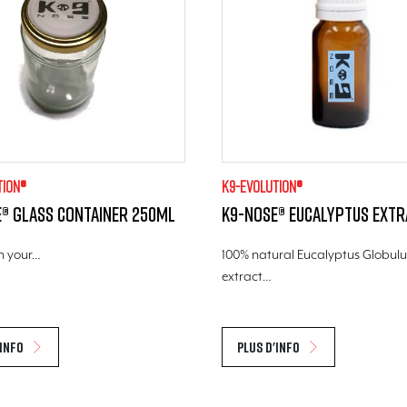
tion®
K9-evolution®
® Glass Container 250ml
K9-Nose® Eucalyptus extr
n your…
100% natural Eucalyptus Globulu
extract…
'info
Plus d'info