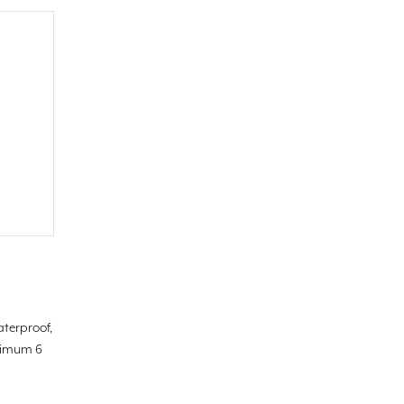
aterproof,
ximum 6