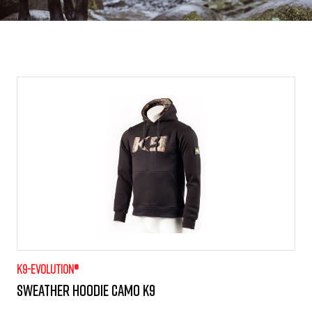
K9-evolution®
Sweather Hoodie camo K9