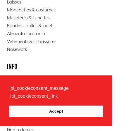
Laisses
Manchettes & costumes
Muselieres & Lunettes
Boudins, balles & jouets
Alimentation canin
Vetements & chaussures
Nosework
Info
About K9 Evolution
K9 Dog Blog
lbl_cookieconsent_message
Contact
lbl_cookieconsent_link
Quality
Accept
Dealers
Find a dealer